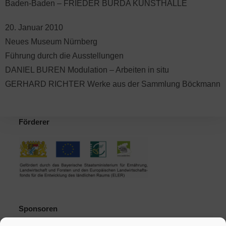
Baden-Baden – FRIEDER BURDA KUNSTHALLE
20. Januar 2010
Neues Museum Nürnberg
Führung durch die Ausstellungen
DANIEL BUREN Modulation – Arbeiten in situ
GERHARD RICHTER Werke aus der Sammlung Böckmann
Förderer
Sponsoren